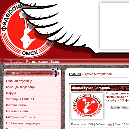
Главная
|
Регистрация
|
Вход
Меню Сайта
Главная
» Архив материалов
Главная страница
Команды Федерации
Финал кубка Гагарина
Форум
Поздравляем ко
чемпионата КХ
Черлидинг ВиДеО !
судьбу в 1/4 фи
Фотоальбомы
...
Читать даль
Гостевая книга
FAQ (вопрос/ответ)
Об Омской федерации
Просмотров: 1562 | Добавил:
Vint
| Дата:
12.04