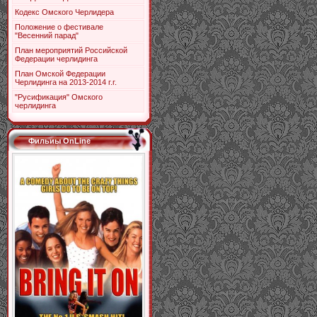
Кодекс Омского Черлидера
Положение о фестивале
"Весенний парад"
План мероприятий Российской
Федерации черлидинга
План Омской Федерации
Черлидинга на 2013-2014 г.г.
"Русификация" Омского
черлидинга
Фильиы OnLine