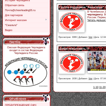
История Черлидинга
Обратная связь
Группа поддержки "Авангарда" 
Почта@cheerleading55.ru
В Челябинске 
черлидингу
. 
Для партнеров
России: Перми
Читать дальше
Интернет магазин
"Смальта"
Видео
Просмотров: 3089 | Добавил:
Vint
| Дата:
12.04
Партнер
Омская Федерация Черлидинга
Добро пожаловать !!!
входит в состав Федерации
Черлидинга России.
Просмотров: 1838 | Добавил:
Vint
| Дата:
07.04
1-10
11-20
Объявления
ПРЕДУПРЕЖДЕНИЕ ОФЧ