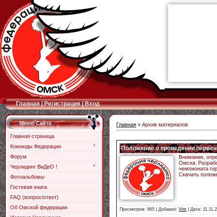
Главная
|
Регистрация
|
Вход
Меню Сайта
Главная
» Архив материалов
Главная страница
Команды Федерации
Положение о проведении первенс
Форум
Внимание, опре
Омска. Разраб
Черлидинг ВиДеО !
чемпионата гор
Скачать полож
Фотоальбомы
Гостевая книга
FAQ (вопрос/ответ)
Об Омской федерации
Просмотров: 965 | Добавил:
Vint
| Дата:
11.11.