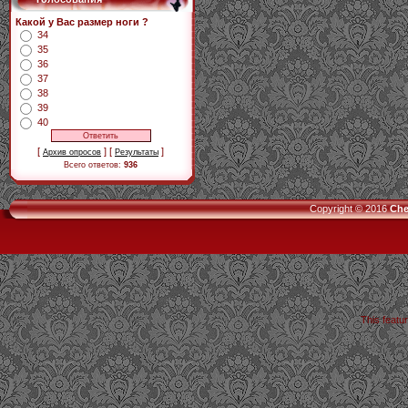
Какой у Вас размер ноги ?
34
35
36
37
38
39
40
[
] [
]
Архив опросов
Результаты
Всего ответов:
936
Copyright © 2016
Che
This featu