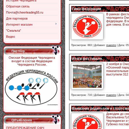
История Черлидинга
Обратная связь
Гимн федерации
Почта@cheerleading55.ru
В рамках фест
черлидинга Ом
Для партнеров
федерации. В м
для гимна. В к
Интернет магазин
"Смальта"
Видео
Просмотров: 883 | Добавил:
maestro
| Дата:
05
Партнер
Омская Федерация Черлидинга
Итоги фестиваля.
входит в состав Федерации
2 ноября в Ом
Черлидинга России.
«Осенний пара
показательные
выступили 312
Просмотров: 716 | Добавил:
maestro
| Дата:
04
Внимание родителям и спортсм
Доводим до св
Васильевна Гу
Объявления
Черлидинга» и
Губенко постав
ПРЕДУПРЕЖДЕНИЕ ОФЧ