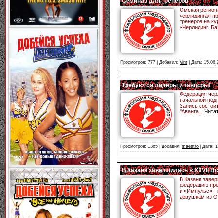
Семинар для тренеров
Омская регион
черлидинга» пр
тренеров на к
«Черлидинг. Б
Просмотров: 777 | Добавил:
Vint
| Дата:
15.08.
Требуются лидеры и танцоры!
Федерация чер
начальной подг
Запись состоит
"Аванга
...
Чита
Просмотров: 1365 | Добавил:
maestro
| Дата:
1
В Казани завершилась в XXVII В
В Казани заве
федерацию пре
и «Импульс» -
девушкам из О