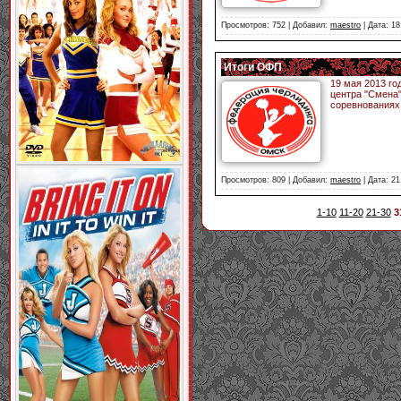
Просмотров: 752 | Добавил:
maestro
| Дата:
18
Итоги ОФП
19 мая 2013 го
центра "Смена"
соревнованиях
Просмотров: 809 | Добавил:
maestro
| Дата:
21
1-10
11-20
21-30
3