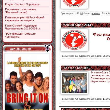
Кодекс Омского Черлидера
Положение о фестивале
"Весенний парад"
Просмотров: 1122 | Добавил:
maestro
| Дата:
0
План мероприятий Российской
Федерации черлидинга
Осенний парад 2014 !
План Омской Федерации
Черлидинга на 2013-2014 г.г.
"Русификация" Омского
Фестива
черлидинга
О
Фильиы OnLine
Просмотров: 893 | Добавил:
Vint
| Дата:
26.09.
Нас стало больше...
14 сентября в
семинар по чер
В семинаре при
Ждем новых тр
Просмотров: 726 | Добавил:
Vint
| Дата:
17.09.