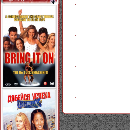
Фильиы OnLine