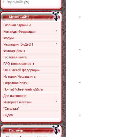
Эдельвейс
[29]
Меню Сайта
Главная страница
Команды Федерации
Форум
Черлидинг ВиДеО !
Фотоальбомы
Гостевая книга
FAQ (вопрос/ответ)
Об Омской федерации
История Черлидинга
Обратная связь
Почта@cheerleading55.ru
Для партнеров
Интернет магазин
"Смальта"
Видео
Партнер