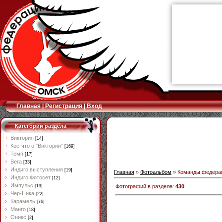
Главная
|
Регистрация
|
Вход
Категории раздела
Виктория
[14]
Кое-что о "Виктории"
[169]
Темп
[17]
Вега
[33]
Индиго выступления
[19]
Главная
»
Фотоальбом
» Команды федера
Индиго Фотосет
[12]
Импульс
Фотографий в разделе
:
430
[19]
Чер-Ника
[22]
Карамель
[76]
Манго
[18]
Оникс
[2]