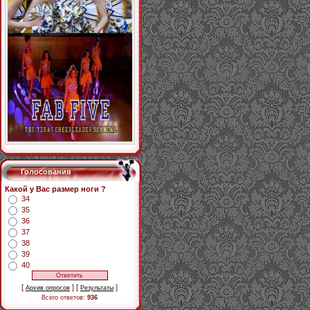
Голосования
Какой у Вас размер ноги ?
34
35
36
37
38
39
40
[
] [
]
Архив опросов
Результаты
Всего ответов:
936