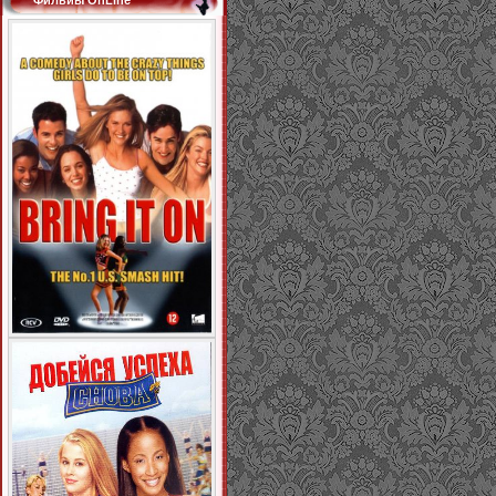
Фильиы OnLine