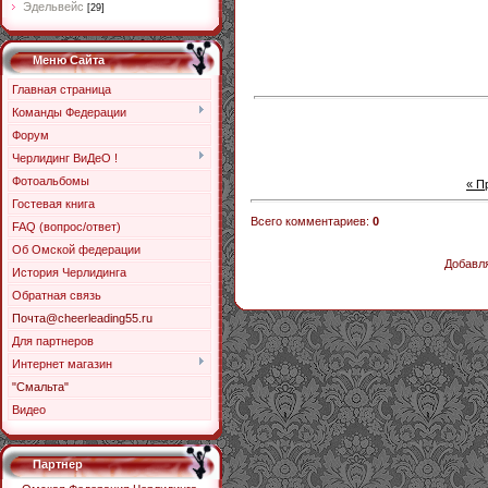
Эдельвейс
[29]
Меню Сайта
Главная страница
Команды Федерации
Форум
Черлидинг ВиДеО !
Фотоальбомы
« П
Гостевая книга
Всего комментариев
:
0
FAQ (вопрос/ответ)
Об Омской федерации
Добавля
История Черлидинга
Обратная связь
Почта@cheerleading55.ru
Для партнеров
Интернет магазин
"Смальта"
Видео
Партнер