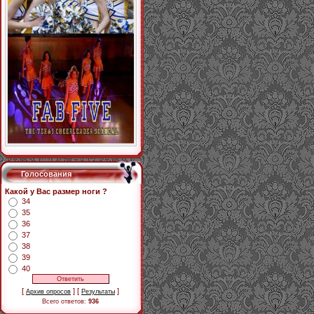
Голосования
Какой у Вас размер ноги ?
34
35
36
37
38
39
40
[
] [
]
Архив опросов
Результаты
Всего ответов:
936