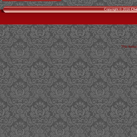
Copyright © 2016
Che
This featu