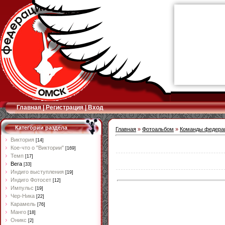
Главная
|
Регистрация
|
Вход
Категории раздела
Главная
»
Фотоальбом
»
Команды федера
Виктория
[14]
Кое-что о "Виктории"
[169]
Темп
[17]
Вега
[33]
Индиго выступления
[19]
Индиго Фотосет
[12]
Импульс
[19]
Чер-Ника
[22]
Карамель
[76]
Манго
[18]
Оникс
[2]