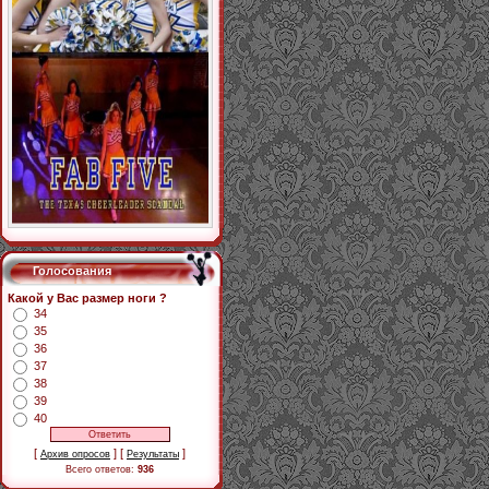
Голосования
Какой у Вас размер ноги ?
34
35
36
37
38
39
40
[
] [
]
Архив опросов
Результаты
Всего ответов:
936