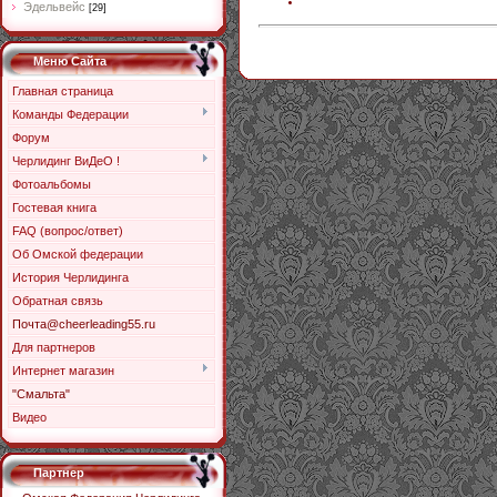
Эдельвейс
[29]
Меню Сайта
Главная страница
Команды Федерации
Форум
Черлидинг ВиДеО !
Фотоальбомы
Гостевая книга
FAQ (вопрос/ответ)
Об Омской федерации
История Черлидинга
Обратная связь
Почта@cheerleading55.ru
Для партнеров
Интернет магазин
"Смальта"
Видео
Партнер