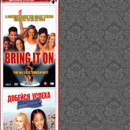
Фильиы OnLine