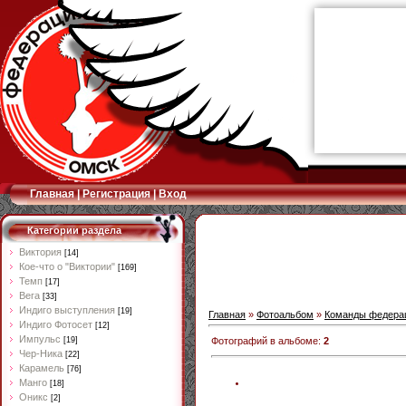
Главная
|
Регистрация
|
Вход
Категории раздела
Виктория
[14]
Кое-что о "Виктории"
[169]
Темп
[17]
Вега
[33]
Индиго выступления
[19]
Главная
»
Фотоальбом
»
Команды федера
Индиго Фотосет
[12]
Импульс
Фотографий в альбоме
:
2
[19]
Чер-Ника
[22]
Карамель
[76]
Манго
[18]
Оникс
[2]