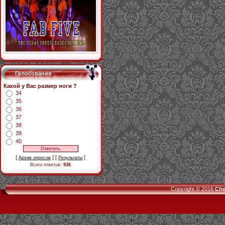
Голосования
Какой у Вас размер ноги ?
34
35
36
37
38
39
40
[
] [
]
Архив опросов
Результаты
Всего ответов:
936
Copyright © 2016
Che