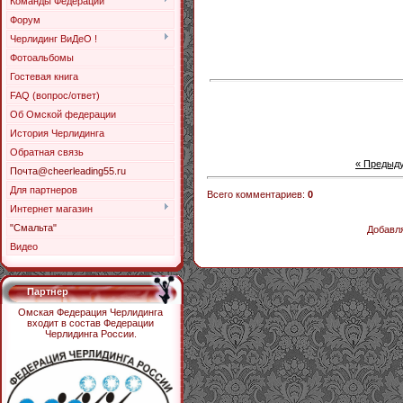
Команды Федерации
Форум
Черлидинг ВиДеО !
Фотоальбомы
Гостевая книга
FAQ (вопрос/ответ)
Об Омской федерации
История Черлидинга
Обратная связь
« Предыд
Почта@cheerleading55.ru
Для партнеров
Всего комментариев
:
0
Интернет магазин
"Смальта"
Добавля
Видео
Партнер
Омская Федерация Черлидинга
входит в состав Федерации
Черлидинга России.