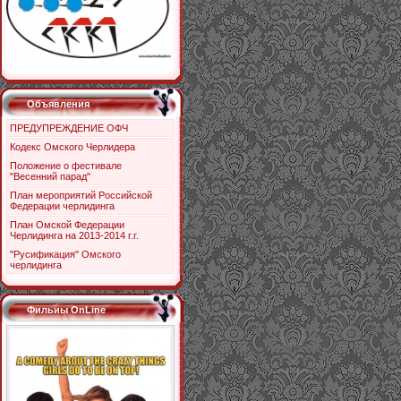
Объявления
ПРЕДУПРЕЖДЕНИЕ ОФЧ
Кодекс Омского Черлидера
Положение о фестивале
"Весенний парад"
План мероприятий Российской
Федерации черлидинга
План Омской Федерации
Черлидинга на 2013-2014 г.г.
"Русификация" Омского
черлидинга
Фильиы OnLine