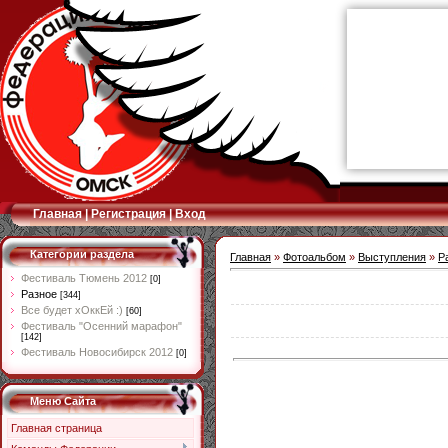
Главная
|
Регистрация
|
Вход
Категории раздела
Главная
»
Фотоальбом
»
Выступления
»
Р
Фестиваль Тюмень 2012
[0]
Разное
[344]
Все будет хОккЕй :)
[60]
Фестиваль "Осенний марафон"
[142]
Фестиваль Новосибирск 2012
[0]
Меню Сайта
Главная страница