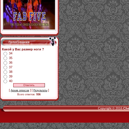
Голосования
Какой у Вас размер ноги ?
34
35
36
37
38
39
40
[
] [
]
Архив опросов
Результаты
Всего ответов:
936
Copyright © 2016
Che