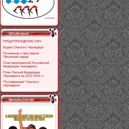
Объявления
ПРЕДУПРЕЖДЕНИЕ ОФЧ
Кодекс Омского Черлидера
Положение о фестивале
"Весенний парад"
План мероприятий Российской
Федерации черлидинга
План Омской Федерации
Черлидинга на 2013-2014 г.г.
"Русификация" Омского
черлидинга
Фильиы OnLine