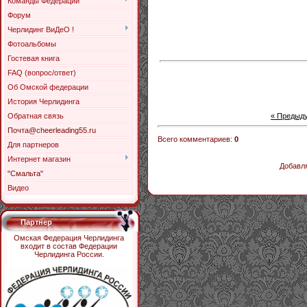
Команды Федерации
Форум
Черлидинг ВиДеО !
Фотоальбомы
Гостевая книга
FAQ (вопрос/ответ)
Об Омской федерации
История Черлидинга
« Предыд
Обратная связь
Почта@cheerleading55.ru
Всего комментариев
:
0
Для партнеров
Интернет магазин
Добавля
"Смальта"
Видео
Партнер
Омская Федерация Черлидинга
входит в состав Федерации
Черлидинга России.