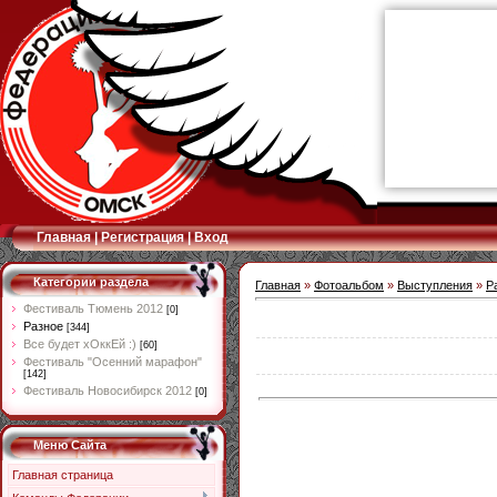
Главная
|
Регистрация
|
Вход
Категории раздела
Главная
»
Фотоальбом
»
Выступления
»
Р
Фестиваль Тюмень 2012
[0]
Разное
[344]
Все будет хОккЕй :)
[60]
Фестиваль "Осенний марафон"
[142]
Фестиваль Новосибирск 2012
[0]
Меню Сайта
Главная страница