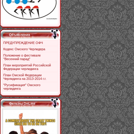
Объявления
ПРЕДУПРЕЖДЕНИЕ ОФЧ
Кодекс Омского Черлидера
Положение о фестивале
"Весенний парад"
План мероприятий Российской
Федерации черлидинга
План Омской Федерации
Черлидинга на 2013-2014 г.г.
"Русификация" Омского
черлидинга
Фильиы OnLine