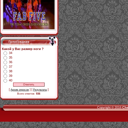
Голосования
Какой у Вас размер ноги ?
34
35
36
37
38
39
40
[
] [
]
Архив опросов
Результаты
Всего ответов:
936
Copyright © 2016
Che