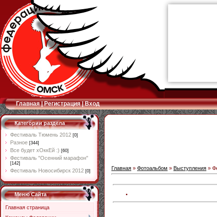
Главная
|
Регистрация
|
Вход
Категории раздела
Фестиваль Тюмень 2012
[0]
Разное
[344]
Все будет хОккЕй :)
[60]
Фестиваль "Осенний марафон"
[142]
Главная
»
Фотоальбом
»
Выступления
» Ф
Фестиваль Новосибирск 2012
[0]
Меню Сайта
Главная страница