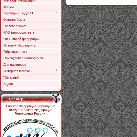
Команды Федерации
Форум
Черлидинг ВиДеО !
Фотоальбомы
Гостевая книга
FAQ (вопрос/ответ)
Об Омской федерации
История Черлидинга
Обратная связь
Почта@cheerleading55.ru
Для партнеров
Интернет магазин
"Смальта"
Видео
Партнер
Омская Федерация Черлидинга
входит в состав Федерации
Черлидинга России.