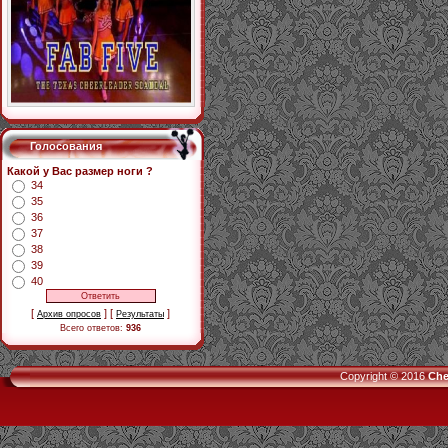
Голосования
Какой у Вас размер ноги ?
34
35
36
37
38
39
40
[
] [
]
Архив опросов
Результаты
Всего ответов:
936
Copyright © 2016
Che