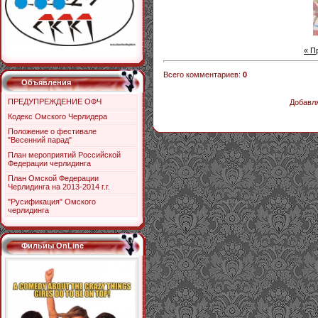
« П
Всего комментариев
:
0
Объявления
ПРЕДУПРЕЖДЕНИЕ ОФЧ
Добавля
Кодекс Омского Черлидера
Положение о фестивале
"Весенний парад"
План мероприятий Российской
Федерации черлидинга
План Омской Федерации
Черлидинга на 2013-2014 г.г.
"Русификация" Омского
черлидинга
Фильиы OnLine