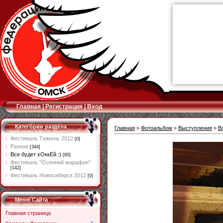
Главная
|
Регистрация
|
Вход
Категории раздела
Главная
»
Фотоальбом
»
Выступления
»
В
Фестиваль Тюмень 2012
[0]
Разное
[344]
Все будет хОккЕй :)
[60]
Фестиваль "Осенний марафон"
[142]
Фестиваль Новосибирск 2012
[0]
Меню Сайта
Главная страница