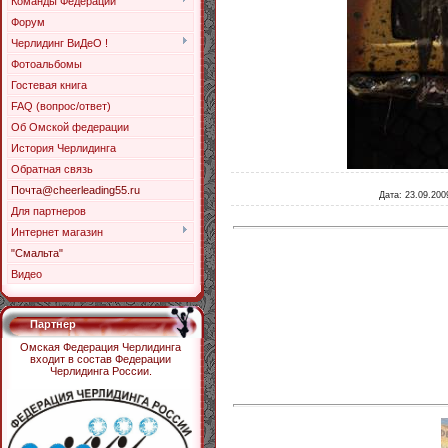
Команды Федерации
Форум
Черлидинг ВиДеО !
Фотоальбомы
Гостевая книга
FAQ (вопрос/ответ)
Об Омской федерации
История Черлидинга
Обратная связь
Почта@cheerleading55.ru
Дата
: 23.09.200
Для партнеров
Интернет магазин
"Смальта"
Видео
Партнер
Омская Федерация Черлидинга
входит в состав Федерации
Черлидинга России.