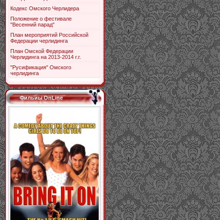
Кодекс Омского Черлидера
Положение о фестивале
"Весенний парад"
План мероприятий Российской
Федерации черлидинга
План Омской Федерации
Черлидинга на 2013-2014 г.г.
"Русификация" Омского
черлидинга
Фильиы OnLine