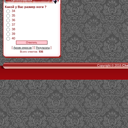
Какой у Вас размер ноги ?
34
35
36
37
38
39
40
[
] [
]
Архив опросов
Результаты
Всего ответов:
936
Copyright © 2016
Che