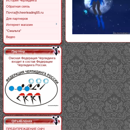
История Черлидинга
Обратная связь
Почта@cheerleading55.ru
Для партнеров
Интернет магазин
"Смальта"
Видео
Партнер
Омская Федерация Черлидинга
входит в состав Федерации
Черлидинга России.
Объявления
ПРЕДУПРЕЖДЕНИЕ ОФЧ