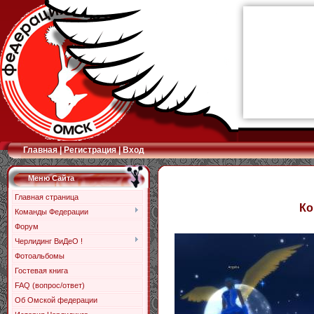
Главная
|
Регистрация
|
Вход
Меню Сайта
Главная страница
Ко
Команды Федерации
Форум
Черлидинг ВиДеО !
Фотоальбомы
Гостевая книга
FAQ (вопрос/ответ)
Об Омской федерации