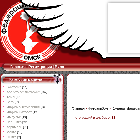
Главная
|
Регистрация
|
Вход
Категории раздела
Виктория
[14]
Кое-что о "Виктории"
[169]
Темп
[17]
Вега
[33]
Индиго выступления
[19]
Главная
»
Фотоальбом
»
Команды федера
Индиго Фотосет
[12]
Импульс
Фотографий в альбоме
:
33
[19]
Чер-Ника
[22]
Карамель
[76]
Манго
[18]
Оникс
[2]