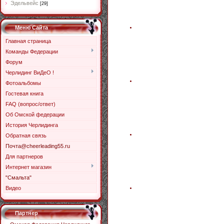
Эдельвейс
[29]
Меню Сайта
Главная страница
Команды Федерации
Форум
Черлидинг ВиДеО !
Фотоальбомы
Гостевая книга
FAQ (вопрос/ответ)
Об Омской федерации
История Черлидинга
Обратная связь
Почта@cheerleading55.ru
Для партнеров
Интернет магазин
"Смальта"
Видео
Партнер