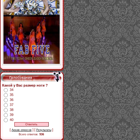
Голосования
Какой у Вас размер ноги ?
34
35
36
37
38
39
40
[
] [
]
Архив опросов
Результаты
Всего ответов:
936