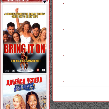
Фильиы OnLine