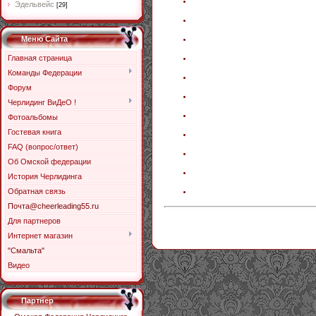
Эдельвейс
[29]
Меню Сайта
Главная страница
Команды Федерации
Форум
Черлидинг ВиДеО !
Фотоальбомы
Гостевая книга
FAQ (вопрос/ответ)
Об Омской федерации
История Черлидинга
Обратная связь
Почта@cheerleading55.ru
Для партнеров
Интернет магазин
"Смальта"
Видео
Партнер