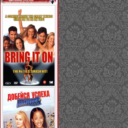
Фильиы OnLine