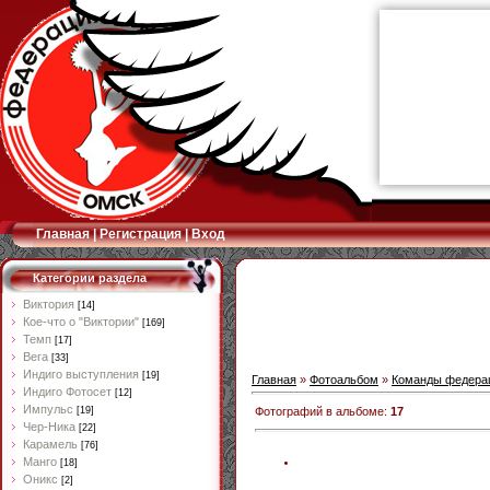
Главная
|
Регистрация
|
Вход
Категории раздела
Виктория
[14]
Кое-что о "Виктории"
[169]
Темп
[17]
Вега
[33]
Индиго выступления
[19]
Главная
»
Фотоальбом
»
Команды федера
Индиго Фотосет
[12]
Импульс
Фотографий в альбоме
:
17
[19]
Чер-Ника
[22]
Карамель
[76]
Манго
[18]
Оникс
[2]