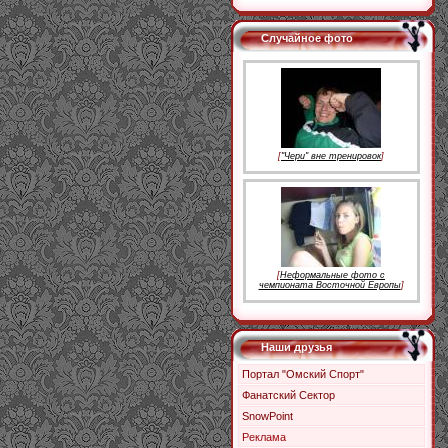
Случайное фото
[
"Чери" вне тренировок
]
[
Неформальные фото с
чемпионата Восточной Европы
]
Наши друзья
Портал "Омский Спорт"
Фанатский Сектор
SnowPoint
Реклама