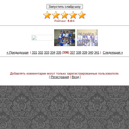
Рейтинг
:
5.0
/
4
« Предыдущая
|
331
332
333
334
335
[
336
]
337
338
339
340
341
|
Следующая »
Добавлять комментарии могут только зарегистрированные пользователи.
[
Регистрация
|
Вход
]