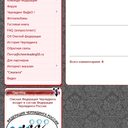
Команды Федерации
Форум
Черлидинг ВиДеО !
Фотоальбомы
Гостевая книга
FAQ (вопрос/ответ)
Об Омской федерации
История Черлидинга
Обратная связь
Почта@cheerleading55.ru
Для партнеров
Всего комментариев
:
0
Интернет магазин
"Смальта"
Видео
Партнер
Омская Федерация Черлидинга
входит в состав Федерации
Черлидинга России.