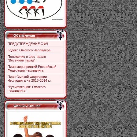
Объявления
ПРЕДУПРЕЖДЕНИЕ ОФЧ
Кодекс Омского Черлидера
Положение о фестивале
"Весенний парад"
План мероприятий Российской
Федерации черлидинга
План Омской Федерации
Черлидинга на 2013-2014 г.г.
"Русификация" Омского
черлидинга
Фильиы OnLine