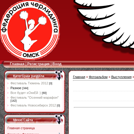
Главная
|
Регистрация
|
Вход
Категории раздела
Главная
»
Фотоальбом
»
Выступления
Фестиваль Тюмень 2012
[0]
Разное
[344]
Все будет хОккЕй :)
[60]
Фестиваль "Осенний марафон"
[142]
Фестиваль Новосибирск 2012
[0]
Меню Сайта
Главная страница