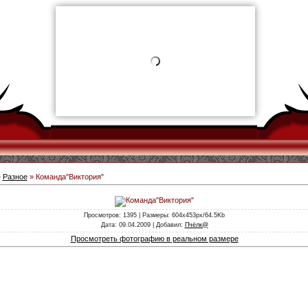
»
Разное
» Команда"Виктория"
Просмотров
: 1395 |
Размеры
: 604x453px/64.5Kb
Дата
: 09.04.2009 |
Добавил
:
Пчёлк@
Просмотреть фотографию в реальном размере