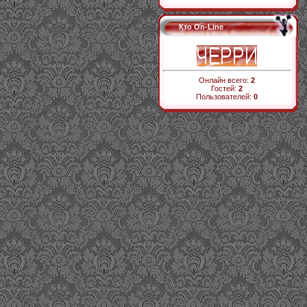
Кто On-Line
Онлайн всего:
2
Гостей:
2
Пользователей:
0