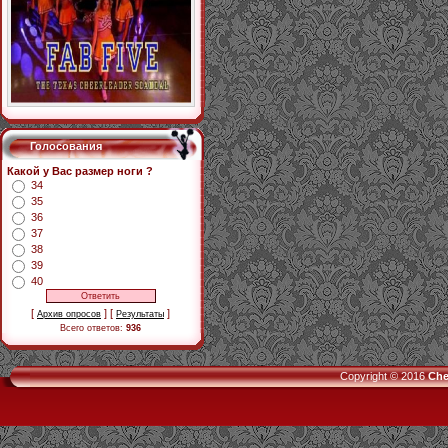
Голосования
Какой у Вас размер ноги ?
34
35
36
37
38
39
40
[
] [
]
Архив опросов
Результаты
Всего ответов:
936
Copyright © 2016
Che