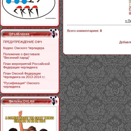
« П
Всего комментариев
:
0
Объявления
ПРЕДУПРЕЖДЕНИЕ ОФЧ
Добавля
Кодекс Омского Черлидера
Положение о фестивале
"Весенний парад"
План мероприятий Российской
Федерации черлидинга
План Омской Федерации
Черлидинга на 2013-2014 г.г.
"Русификация" Омского
черлидинга
Фильиы OnLine