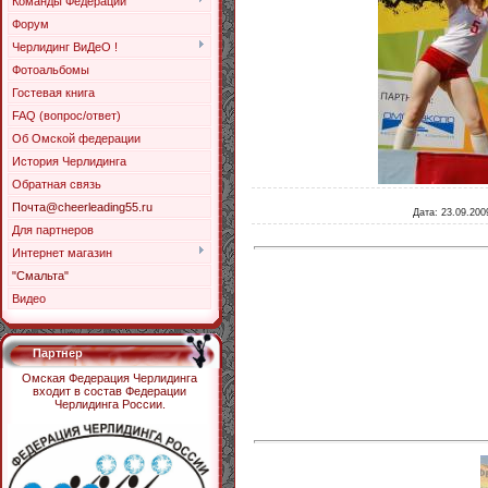
Команды Федерации
Форум
Черлидинг ВиДеО !
Фотоальбомы
Гостевая книга
FAQ (вопрос/ответ)
Об Омской федерации
История Черлидинга
Обратная связь
Почта@cheerleading55.ru
Дата
: 23.09.200
Для партнеров
Интернет магазин
"Смальта"
Видео
Партнер
Омская Федерация Черлидинга
входит в состав Федерации
Черлидинга России.