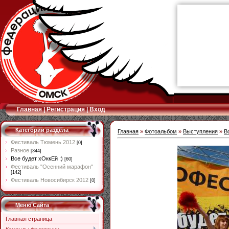
Главная
|
Регистрация
|
Вход
Категории раздела
Главная
»
Фотоальбом
»
Выступления
»
В
Фестиваль Тюмень 2012
[0]
Разное
[344]
Все будет хОккЕй :)
[60]
Фестиваль "Осенний марафон"
[142]
Фестиваль Новосибирск 2012
[0]
Меню Сайта
Главная страница