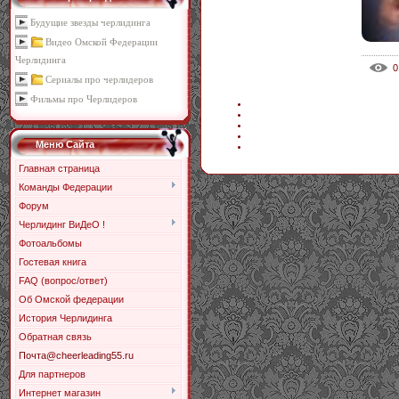
Будущие звезды черлидинга
Видео Омской Федерации
Черлидинга
0
Сериалы про черлидеров
Фильмы про Черлидеров
Меню Сайта
Главная страница
Команды Федерации
Форум
Черлидинг ВиДеО !
Фотоальбомы
Гостевая книга
FAQ (вопрос/ответ)
Об Омской федерации
История Черлидинга
Обратная связь
Почта@cheerleading55.ru
Для партнеров
Интернет магазин