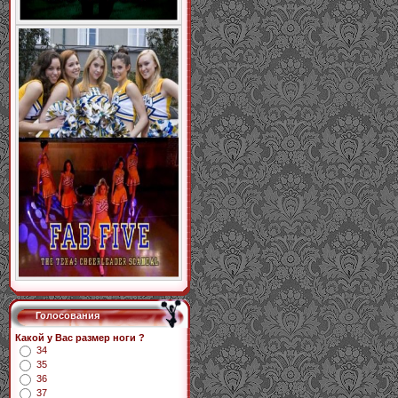
Голосования
Какой у Вас размер ноги ?
34
35
36
37