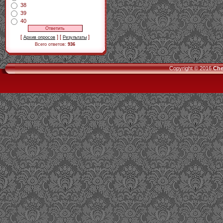
38
39
40
[
] [
]
Архив опросов
Результаты
Всего ответов:
936
Copyright © 2016
Che