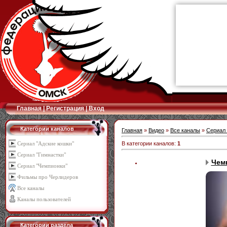
Главная
|
Регистрация
|
Вход
Категории каналов
Главная
»
Видео
»
Все каналы
»
Сериал 
В категории каналов
:
1
Сериал "Адские кошки"
Сериал "Гимнастки"
Чем
Сериал "Чемпионки"
Фильмы про Черлидеров
Все каналы
Каналы пользователей
Категории раздела