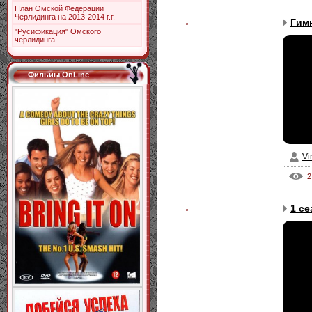
План Омской Федерации
Черлидинга на 2013-2014 г.г.
Гимн
"Русификация" Омского
черлидинга
Фильиы OnLine
Vi
2
1 се