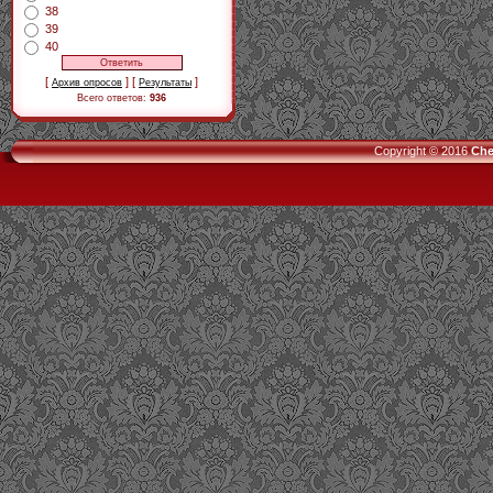
38
39
40
[
] [
]
Архив опросов
Результаты
Всего ответов:
936
Copyright © 2016
Che