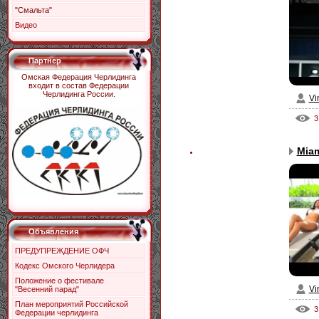
"Смальта"
Видео
Партнер
Омская Федерация Черлидинга
входит в состав Федерации
Черлидинга России.
Vi
3
Miam
Объявления
ПРЕДУПРЕЖДЕНИЕ ОФЧ
Кодекс Омского Черлидера
Положение о фестивале
Vi
"Весенний парад"
План мероприятий Российской
3
Федерации черлидинга