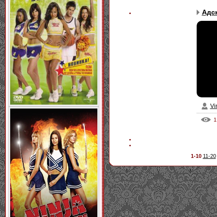
Адск
Vi
1
1-10
11-20