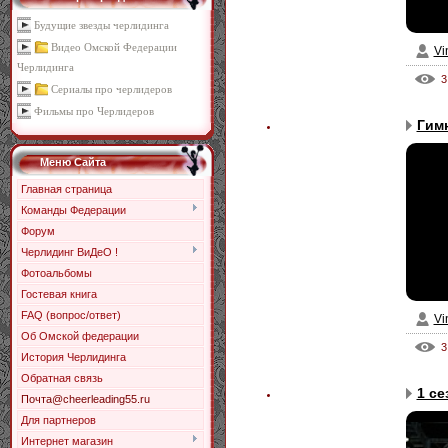
Будущие звезды черлидинга
Видео Омской Федерации
Vi
Черлидинга
3
Сериалы про черлидеров
Фильмы про Черлидеров
Гимн
Меню Сайта
Главная страница
Команды Федерации
Форум
Черлидинг ВиДеО !
Фотоальбомы
Гостевая книга
FAQ (вопрос/ответ)
Vi
Об Омской федерации
3
История Черлидинга
Обратная связь
1 се
Почта@cheerleading55.ru
Для партнеров
Интернет магазин