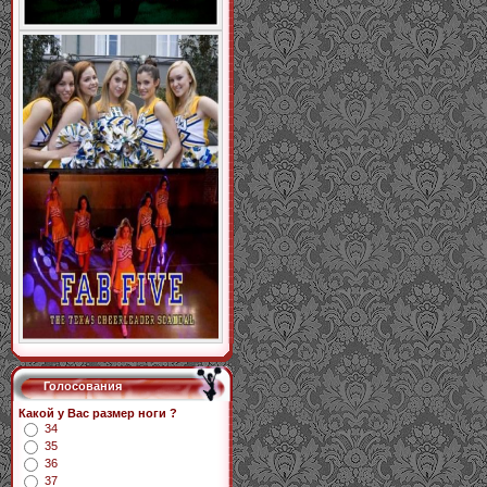
Голосования
Какой у Вас размер ноги ?
34
35
36
37