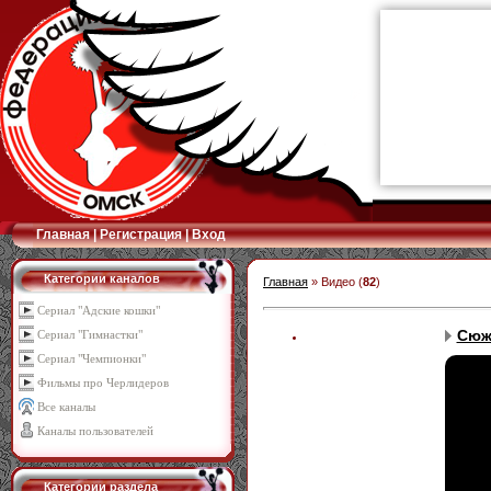
Главная
|
Регистрация
|
Вход
Категории каналов
Главная
»
Видео
(
82
)
Сериал "Адские кошки"
Сюже
Сериал "Гимнастки"
Сериал "Чемпионки"
Фильмы про Черлидеров
Все каналы
Каналы пользователей
Категории раздела